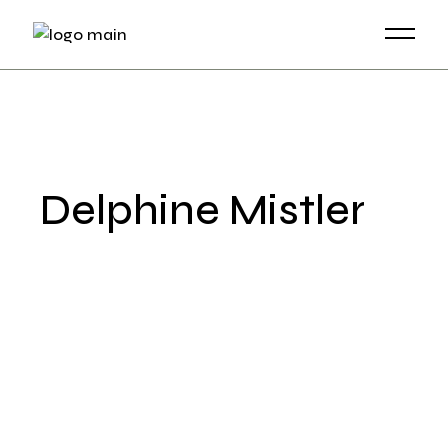
Skip
to
the
content
Delphine Mistler