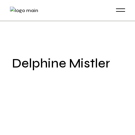
Skip
to
the
content
Delphine Mistler