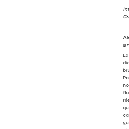
Im
Gr
Al
go
L
di
br
Po
no
fl
ré
qu
ca
gu