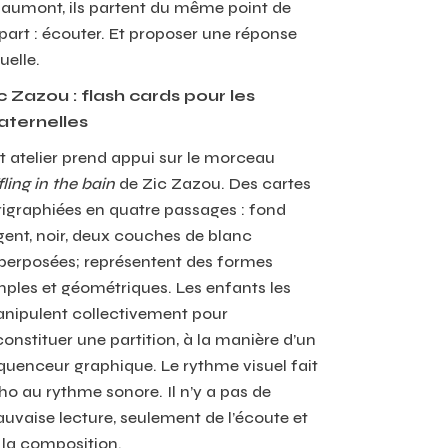
aumont, ils partent du même point de
part : écouter. Et proposer une réponse
uelle.
c Zazou : flash cards pour les
ternelles
t atelier prend appui sur le morceau
fling in the bain
de Zic Zazou. Des cartes
rigraphiées en quatre passages : fond
gent, noir, deux couches de blanc
perposées; représentent des formes
mples et géométriques. Les enfants les
nipulent collectivement pour
constituer une partition, à la manière d’un
quenceur graphique. Le rythme visuel fait
ho au rythme sonore. Il n’y a pas de
uvaise lecture, seulement de l’écoute et
 la composition.