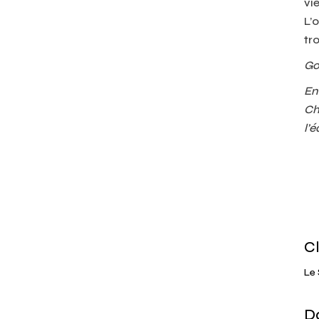
vi
L’
tr
Go
En
Ch
l’
Cl
Le 
D