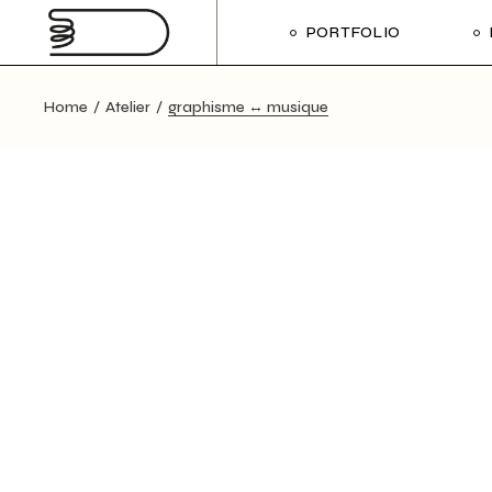
Skip
to
PORTFOLIO
the
content
Home
Atelier
graphisme ↔ musique