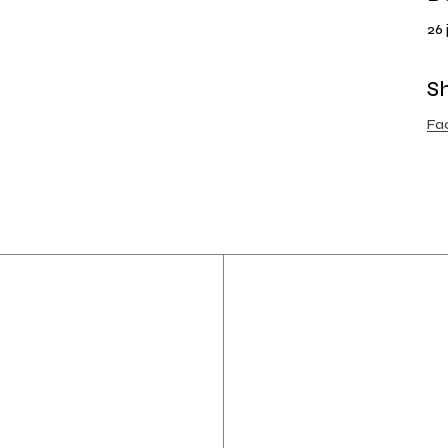
26 
S
Fa