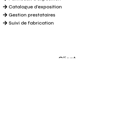
Catalogue d'exposition
Gestion prestataires
Suivi de fabrication
Client
Musée du pays de Sarrebourg — Musée lorrain – Palais
des ducs de Lorraine
Collaborateur
nůn