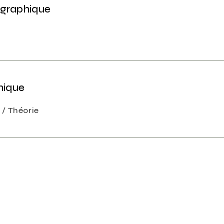
ographique
phique
e
Théorie